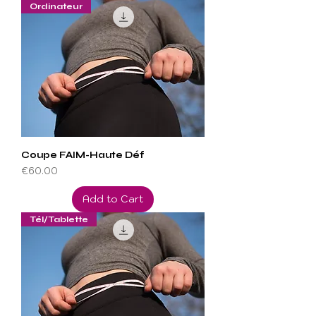
Ordinateur
Coupe FAIM-Haute Déf
Price
€60.00
Add to Cart
Tél/Tablette