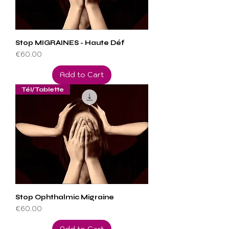
Stop MIGRAINES - Haute Déf
Price
€60.00
Add to Cart
Tél/Tablette
Stop Ophthalmic Migraine
Price
€60.00