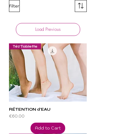
Filter
Load Previous
Tél/Tablette
RÉTENTION d'EAU
Price
€60.00
Add to Cart