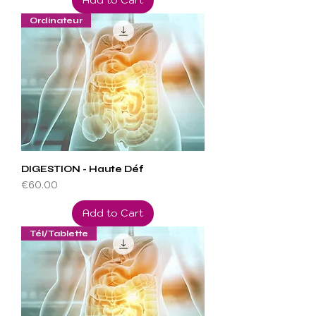
Add to Cart
Ordinateur
DIGESTION - Haute Déf
Price
€60.00
Add to Cart
Tél/Tablette